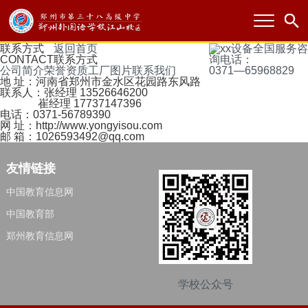
联系方式
返回首页
全国服务咨
CONTACT
联系方式
询电话：
公司简介
荣誉资质
工厂图片
联系我们
0371—65968829
地 址：河南省郑州市金水区花园路东风路
联系人：张经理 13526646200
崔经理 17737147396
电话：0371-56789390
网 址：http://www.yongyisou.com
邮 箱：1026593492@qq.com
友情链接
中国教育信息网
中国教育部
郑州教育信息网
学校公众号